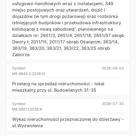
usługowo-handlowych wraz z instalacjami, 349
miejsc postojowych oraz utwardzeń, dojść i
dojazdów (w tym drogi pożarowej) oraz rozbiórka
istniejących budynków i przebudowa infrastruktury
kolidującej z nową zabudową”, planowanego na
działkach nr: 2651/3, 2651/4, 2651/18, 2651/57 obręb
Dwory I; 2011/15, 2011/17 obręb Oświęcim; 363/14,
363/19, 363/20, 363/21, 363/22, 363/25 obręb
Zaborze.
Symbol:
2026-08-03
MK.6840.5.2026.XI
Przetarg na sprzedaż nieruchomości - lokal
mieszkalny przy ul. Budowlanych 31-35
Symbol:
2026-07-30
MK.6851.1.2026.III
Wykaz nieruchomości przeznaczonej do dzierżawy -
ul.Wyzwolenia