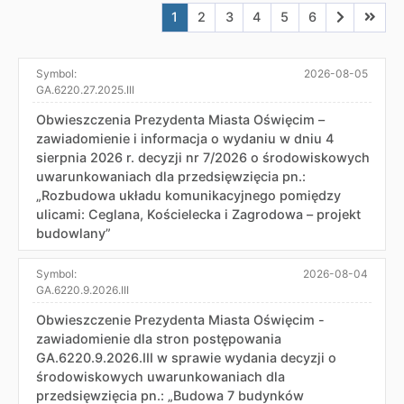
Aktualna strona nr 1
Przejdź do strony nr 2
Przejdź do strony nr 3
Przejdź do strony nr 4
Przejdź do strony n
Przejdź do stro
Przejdź do
Przejd
1
2
3
4
5
6
Symbol:
2026-08-05
GA.6220.27.2025.III
Obwieszczenia Prezydenta Miasta Oświęcim –
zawiadomienie i informacja o wydaniu w dniu 4
sierpnia 2026 r. decyzji nr 7/2026 o środowiskowych
uwarunkowaniach dla przedsięwzięcia pn.:
„Rozbudowa układu komunikacyjnego pomiędzy
ulicami: Ceglana, Kościelecka i Zagrodowa – projekt
budowlany”
Symbol:
2026-08-04
GA.6220.9.2026.III
Obwieszczenie Prezydenta Miasta Oświęcim -
zawiadomienie dla stron postępowania
GA.6220.9.2026.III w sprawie wydania decyzji o
środowiskowych uwarunkowaniach dla
przedsięwzięcia pn.: „Budowa 7 budynków