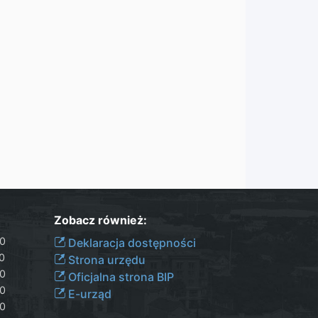
Zobacz również:
30
Deklaracja dostępności
00
Strona urzędu
30
Oficjalna strona BIP
30
E-urząd
00