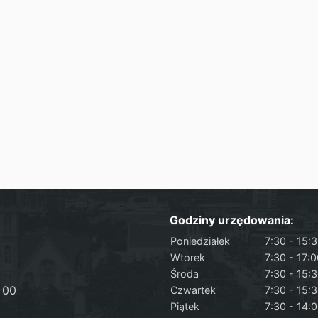
Godziny urzędowania:
Poniedziałek
7:30 - 15:
Wtorek
7:30 - 17:
Środa
7:30 - 15:
 00
Czwartek
7:30 - 15:
Piątek
7:30 - 14: