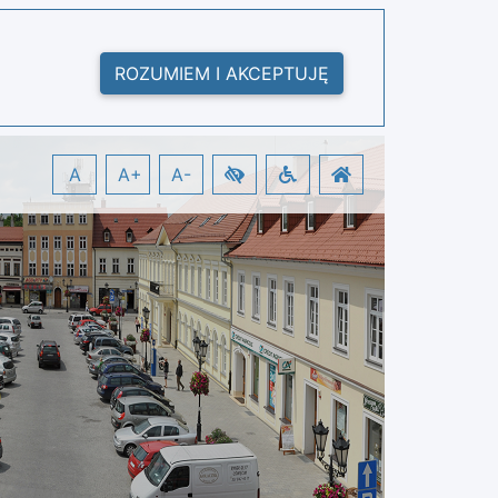
ROZUMIEM I AKCEPTUJĘ
A
A+
A-