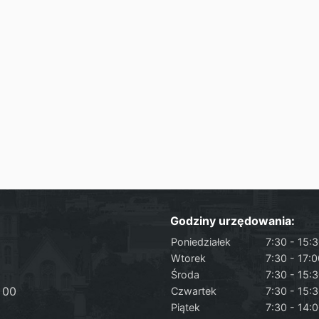
Godziny urzędowania:
Poniedziałek
7:30 - 15:
Wtorek
7:30 - 17:
Środa
7:30 - 15:
 00
Czwartek
7:30 - 15:
Piątek
7:30 - 14: