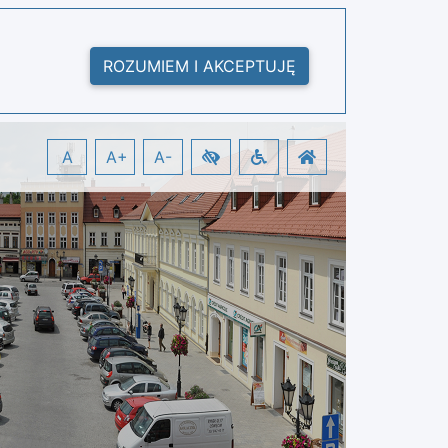
ROZUMIEM I AKCEPTUJĘ
A
A+
A-