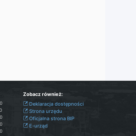
Zobacz również:
30
Deklaracja dostępności
00
Strona urzędu
30
Oficjalna strona BIP
30
E-urząd
00