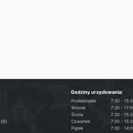
Godziny urzędowania:
Poniedziałek
7:30 - 15:
Wtorek
7:30 - 17:
Środa
7:30 - 15:
 00
Czwartek
7:30 - 15:
Piątek
7:30 - 14: