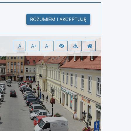
ROZUMIEM I AKCEPTUJĘ
A
A+
A-