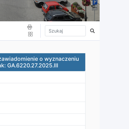
Wpisz tekst do wyszukania
Szukaj
 o wyznaczeniu nowego terminu załatwienia sprawy znak: 
 zawiadomienie o wyznaczeniu
k: GA.6220.27.2025.III