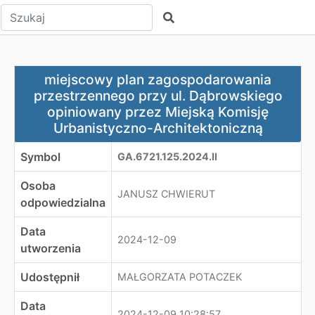
Wpisz tekst do wyszukania
Szukaj
miejscowy plan zagospodarowania przestrzennego przy 
miejscowy plan zagospodarowania
przestrzennego przy ul. Dąbrowskiego
opiniowany przez Miejską Komisję
Urbanistyczno-Architektoniczną
Symbol
GA.6721.125.2024.II
Osoba
JANUSZ CHWIERUT
odpowiedzialna
Data
2024-12-09
utworzenia
Udostępnił
MAŁGORZATA POTACZEK
Data
2024-12-09 10:28:57