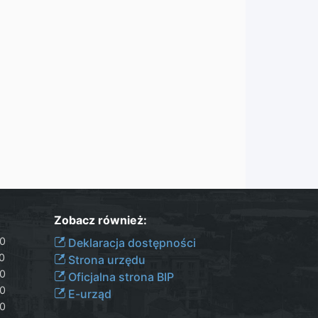
Zobacz również:
30
Deklaracja dostępności
00
Strona urzędu
30
Oficjalna strona BIP
30
E-urząd
00