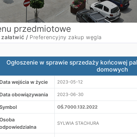
nu przedmiotowe
 załatwić /
Preferencyjny zakup węgla
głoszenie w sprawie sprzedaży końcowej paliwa stałego
Ogłoszenie w sprawie sprzedaży końcowej pal
domowych
Data wejścia w życie
2023-05-12
Data obowiązywania
2023-06-30
Symbol
OŚ.7000.132.2022
Osoba
SYLWIA STACHURA
odpowiedzialna