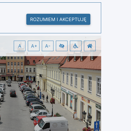
ROZUMIEM I AKCEPTUJĘ
A
A+
A-