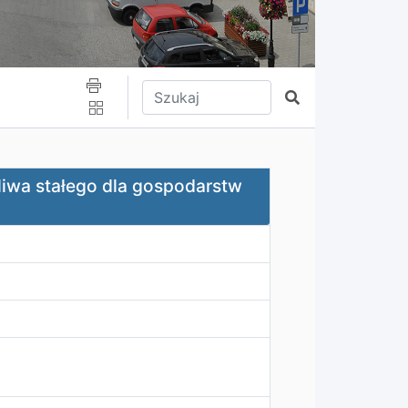
Wpisz tekst do wyszukania
Szukaj
 dla gospodarstw domowych
iwa stałego dla gospodarstw