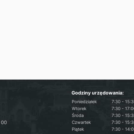
Godziny urzędowania:
Poniedziałek
7:30 - 15:
Wtorek
7:30 - 17:
Środa
7:30 - 15:
 00
Czwartek
7:30 - 15:
Piątek
7:30 - 14: