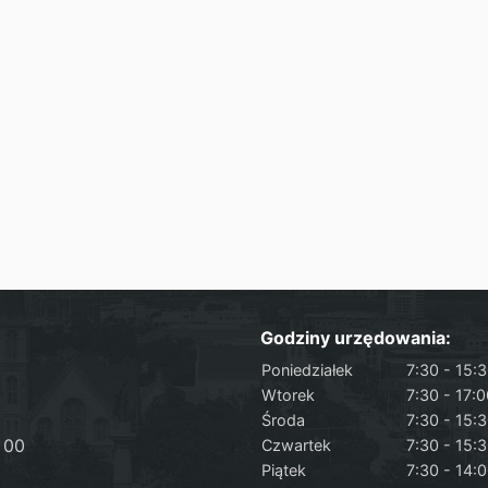
Godziny urzędowania:
Poniedziałek
7:30 - 15:
Wtorek
7:30 - 17:
Środa
7:30 - 15:
 00
Czwartek
7:30 - 15:
Piątek
7:30 - 14: