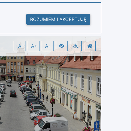
ROZUMIEM I AKCEPTUJĘ
A
A+
A-