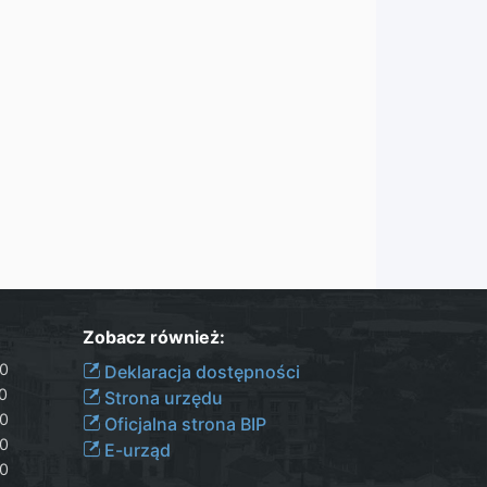
Zobacz również:
30
Deklaracja dostępności
00
Strona urzędu
30
Oficjalna strona BIP
30
E-urząd
00