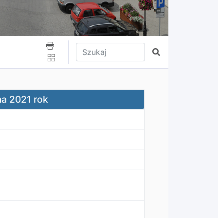
Wpisz tekst do wyszukania
Szukaj
a 2021 rok