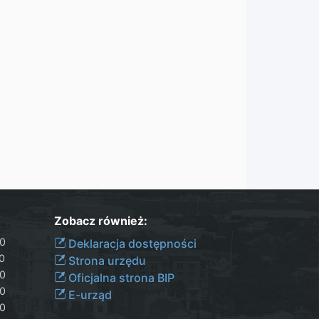
Zobacz również:
30
Deklaracja dostępności
00
Strona urzędu
30
Oficjalna strona BIP
30
E-urząd
00