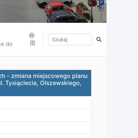
Wpisz tekst do wyszukania
Szukaj
ne do
 miejscowego planu zagospodarowania przestrzennego w rej
ych - zmiana miejscowego planu
. Tysiąclecia, Olszewskiego,