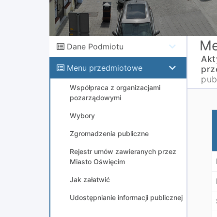
Me
Dane Podmiotu
Akt
Menu przedmiotowe
prz
pub
Współpraca z organizacjami
pozarządowymi
o
Wybory
Zgromadzenia publiczne
Rejestr umów zawieranych przez
Miasto Oświęcim
Jak załatwić
Udostępnianie informacji publicznej