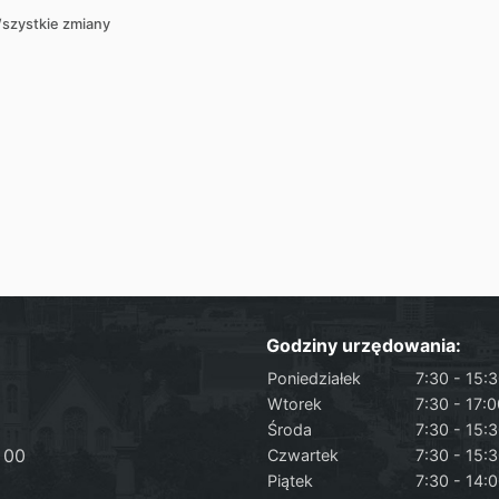
szystkie zmiany
Godziny urzędowania:
Poniedziałek
7:30 - 15:
Wtorek
7:30 - 17:
Środa
7:30 - 15:
 00
Czwartek
7:30 - 15:
Piątek
7:30 - 14: