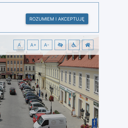
ROZUMIEM I AKCEPTUJĘ
A
A+
A-