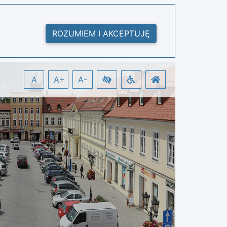
ROZUMIEM I AKCEPTUJĘ
A
A+
A-