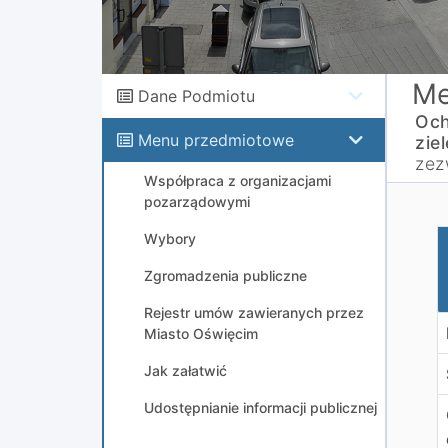
Me
Dane Podmiotu
Och
Menu przedmiotowe
ziel
zez
Współpraca z organizacjami
pozarządowymi
W
Wybory
Zgromadzenia publiczne
Rejestr umów zawieranych przez
Miasto Oświęcim
Jak załatwić
Udostępnianie informacji publicznej