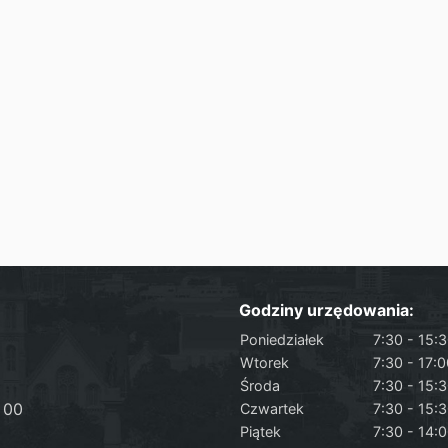
Godziny urzędowania:
Poniedziałek
7:30 - 15:
Wtorek
7:30 - 17:
Środa
7:30 - 15:
 00
Czwartek
7:30 - 15:
Piątek
7:30 - 14: