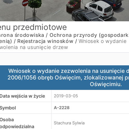
nu przedmiotowe
rona środowiska /
Ochrona przyrody (gospodark
enią) /
Rejestracja winosków /
Wniosek o wydanie
wolenia na usunięcie drzew
niosek o wydanie zezwolenia na usunięcie drzewa z nieru
Wniosek o wydanie zezwolenia na usunięcie 
2006/1056 obręb Oświęcim, zlokalizowanej p
Oświęcimiu.
Data wejścia w życie
2019-03-05
Symbol
A-2228
Osoba
Stachura Sylwia
odpowiedzialna