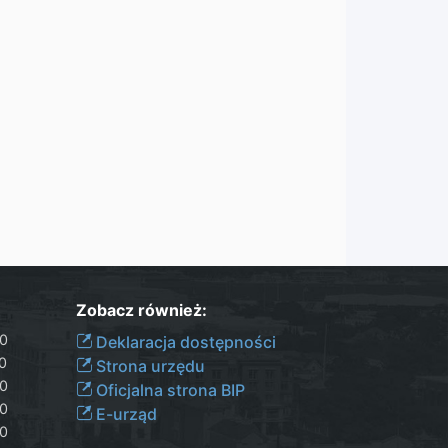
Zobacz również:
30
Deklaracja dostępności
00
Strona urzędu
30
Oficjalna strona BIP
30
E-urząd
00