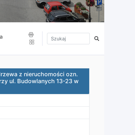
Wpisz tekst do wyszukania
a
Szukaj
chomości ozn. 2006/1056 obręb Oświęcim, zlokalizowanej 
drzewa z nieruchomości ozn.
rzy ul. Budowlanych 13-23 w