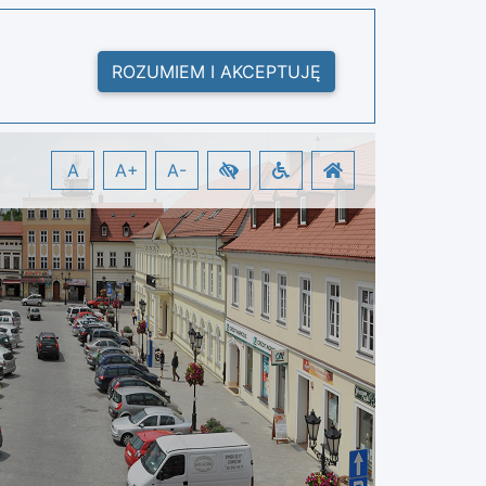
ROZUMIEM I AKCEPTUJĘ
A
A+
A-