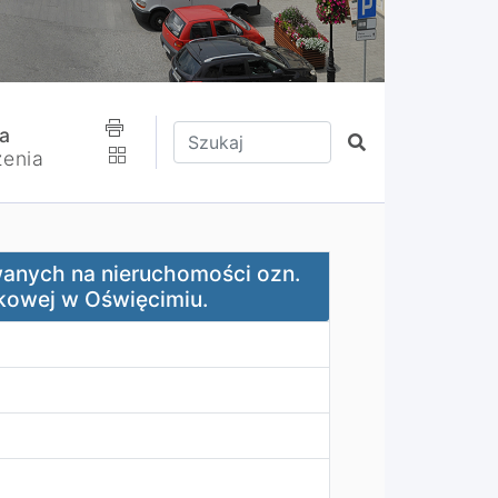
Wpisz tekst do wyszukania
a
Szukaj
zenia
ruchomości ozn. 3829/4 zlokalizowanej przy ul. Koszykowe
wanych na nieruchomości ozn.
ykowej w Oświęcimiu.