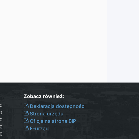
Zobacz również:
30
Deklaracja dostępności
00
Strona urzędu
30
Oficjalna strona BIP
30
E-urząd
00