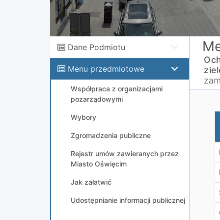
Me
Dane Podmiotu
Och
Menu przedmiotowe
ziel
zam
Współpraca z organizacjami
pozarządowymi
Z
Wybory
Zgromadzenia publiczne
Rejestr umów zawieranych przez
Miasto Oświęcim
Jak załatwić
Udostępnianie informacji publicznej