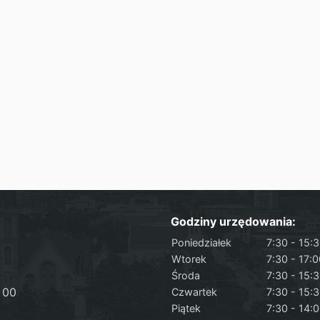
Godziny urzędowania:
Poniedziałek
7:30 - 15:
Wtorek
7:30 - 17:
Środa
7:30 - 15:
 00
Czwartek
7:30 - 15:
Piątek
7:30 - 14: