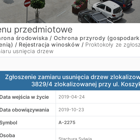
nu przedmiotowe
rona środowiska /
Ochrona przyrody (gospodark
enią) /
Rejestracja winosków /
Proktokoły ze zgłos
iaru usnięcia drzew
głoszenie zamiaru usunięcia drzew zlokalizowanych na nie
Zgłoszenie zamiaru usunięcia drzew zlokalizo
3829/4 zlokalizowanej przy ul. Kosz
Data wejścia w życie
2019-04-24
Data obowiązywania
2019-10-23
Symbol
A-2275
Osoba
Stachura Sylwia