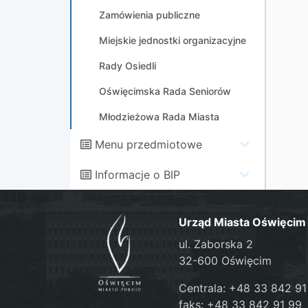
Zamówienia publiczne
Miejskie jednostki organizacyjne
Rady Osiedli
Oświęcimska Rada Seniorów
Młodzieżowa Rada Miasta
Menu przedmiotowe
Informacje o BIP
Urząd Miasta Oświęcim
ul. Zaborska 2
32-600 Oświęcim
Centrala: +48 33 842 91
faks: +48 33 842 91 99