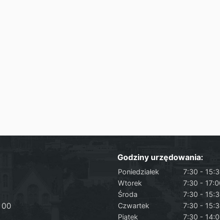
Godziny urzędowania:
Poniedziałek
7:30 - 15:
Wtorek
7:30 - 17:
Środa
7:30 - 15:
 00
Czwartek
7:30 - 15:
Piątek
7:30 - 14: