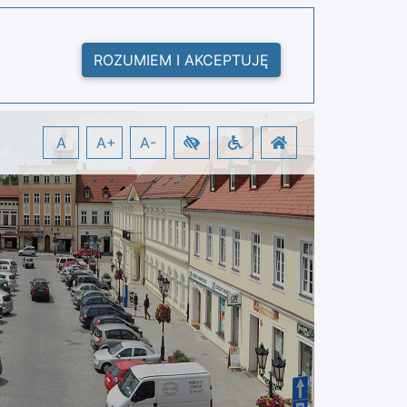
ROZUMIEM I AKCEPTUJĘ
A
A+
A-