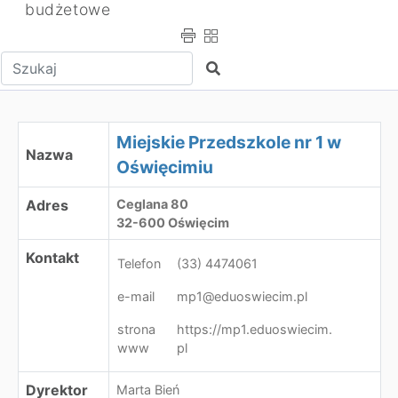
budżetowe
Wpisz tekst do wyszukania
Szukaj
Miejskie Przedszkole nr 1 w Oświęcimiu
Miejskie Przedszkole nr 1 w
Nazwa
Oświęcimiu
Adres
Ceglana 80
32-600 Oświęcim
Kontakt
Telefon
(33) 4474061
e-mail
mp1@eduoswiecim.pl
strona
https://mp1.eduoswiecim.
www
pl
Dyrektor
Marta Bień