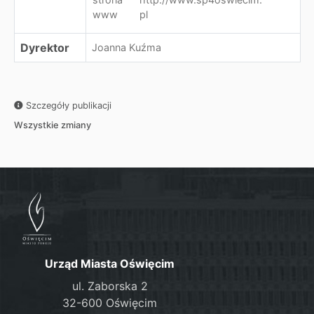
www
pl
Dyrektor
Joanna Kuźma
Szczegóły publikacji
Wszystkie zmiany
Urząd Miasta Oświęcim
ul. Zaborska 2
32-600 Oświęcim