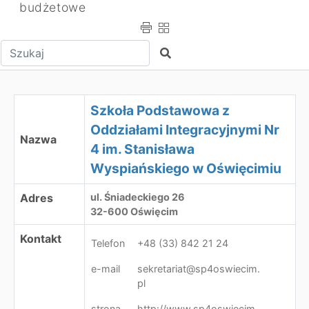
budżetowe
Wpisz tekst do wyszukania
Szukaj
Szkoła Podstawowa z Oddziałami Integracyjnymi Nr 4 i
Szkoła Podstawowa z
Oddziałami Integracyjnymi Nr
Nazwa
4 im. Stanisława
Wyspiańskiego w Oświęcimiu
Adres
ul. Śniadeckiego 26
32-600 Oświęcim
Kontakt
Telefon
+48 (33) 842 21 24
e-mail
sekretariat@sp4oswiecim.
pl
strona
http://www.sp4oswiecim.