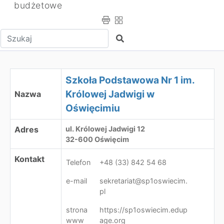
budżetowe
Wpisz tekst do wyszukania
Szukaj
Szkoła Podstawowa Nr 1 im. Królowej Jadwigi w Oświęc
Szkoła Podstawowa Nr 1 im.
Królowej Jadwigi w
Nazwa
Oświęcimiu
Adres
ul. Królowej Jadwigi 12
32-600 Oświęcim
Kontakt
Telefon
+48 (33) 842 54 68
e-mail
sekretariat@sp1oswiecim.
pl
strona
https://sp1oswiecim.edup
www
age.org