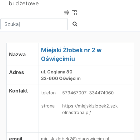
budżetowe
Wpisz tekst do wyszukania
Szukaj
Miejski Żłobek nr 2 w Oświęcimiu
Miejski Żłobek nr 2 w
Nazwa
Oświęcimiu
Adres
ul. Ceglana 80
32-600 Oświęcim
Kontakt
telefon
579467007 334474060
strona
https://miejskizlobek2.szk
olnastrona.pl/
email
miejskizlobek2@eduoswiecim.pl