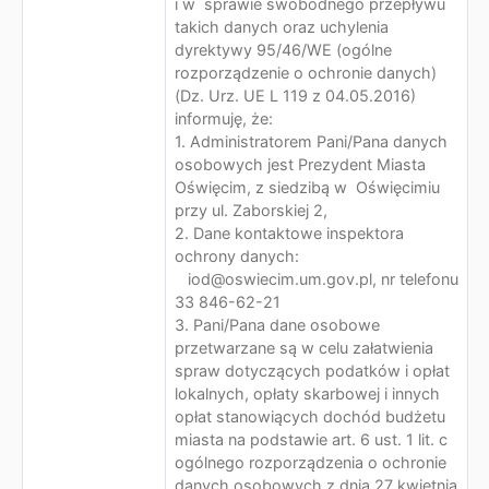
i w sprawie swobodnego przepływu
takich danych oraz uchylenia
dyrektywy 95/46/WE (ogólne
rozporządzenie o ochronie danych)
(Dz. Urz. UE L 119 z 04.05.2016)
informuję, że:
1. Administratorem Pani/Pana danych
osobowych jest Prezydent Miasta
Oświęcim, z siedzibą w Oświęcimiu
przy ul. Zaborskiej 2,
2. Dane kontaktowe inspektora
ochrony danych:
iod@oswiecim.um.gov.pl, nr telefonu
33 846-62-21
3. Pani/Pana dane osobowe
przetwarzane są w celu załatwienia
spraw dotyczących podatków i opłat
lokalnych, opłaty skarbowej i innych
opłat stanowiących dochód budżetu
miasta na podstawie art. 6 ust. 1 lit. c
ogólnego rozporządzenia o ochronie
danych osobowych z dnia 27 kwietnia