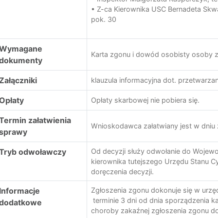
• Z-ca Kierownika USC Bernadeta Skw
pok. 30
Wymagane
Karta zgonu i dowód osobisty osoby z
dokumenty
Załączniki
klauzula informacyjna dot. przetwarz
Opłaty
Opłaty skarbowej nie pobiera się.
Termin załatwienia
Wnioskodawca załatwiany jest w dniu 
sprawy
Tryb odwoławczy
Od decyzji służy odwołanie do Wojew
kierownika tutejszego Urzędu Stanu Cy
doręczenia decyzji.
Informacje
Zgłoszenia zgonu dokonuje się w urzę
terminie 3 dni od dnia sporządzenia ka
dodatkowe
choroby zakaźnej zgłoszenia zgonu do