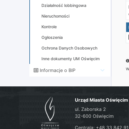
Działalność lobbingowa
Nieruchomości
Kontrole
Ogłoszenia
Ochrona Danych Osobowych
Inne dokumenty UM Oświęcim
W
Informacje o BIP
Urząd Miasta Oświęcim
ul. Zaborska 2
32-600 Oświęcim
Centrala: +48 33 842 91