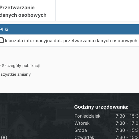
Przetwarzanie
danych osobowych
Pliki
klauzula informacyjna dot. przetwarzania danych osobowych
.
Szczegóły publikacji
szystkie zmiany
Godziny urzędowania:
Poniedziałek
7:30 - 15:
Wtorek
7:30 - 17:
Środa
7:30 - 15:
 00
Czwartek
7:30 - 15: