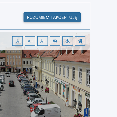
ROZUMIEM I AKCEPTUJĘ
A
A+
A-