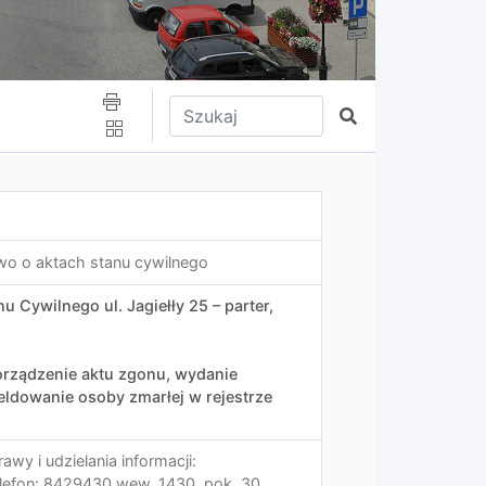
Wpisz tekst do wyszukania
Szukaj
awo o aktach stanu cywilnego
u Cywilnego ul. Jagiełły 25 – parter,
orządzenie aktu zgonu, wydanie
ldowanie osoby zmarłej w rejestrze
wy i udzielania informacji:
elefon: 8429430 wew. 1430, pok. 30