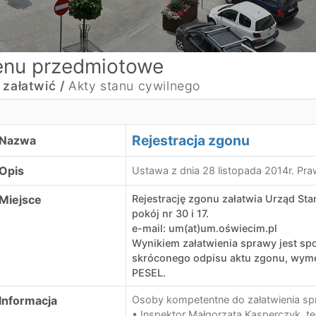
nu przedmiotowe
 załatwić /
Akty stanu cywilnego
Rejestracja zgonu
Nazwa
Opis
Ustawa z dnia 28 listopada 2014r. Pr
Miejsce
Rejestrację zgonu załatwia Urząd Stan
pokój nr 30 i 17.
e-mail: um(at)um.oświecim.pl
Wynikiem załatwienia sprawy jest sp
skróconego odpisu aktu zgonu, wyme
PESEL.
Informacja
Osoby kompetentne do załatwienia spra
• Inspektor Małgorzata Kasperczyk, t