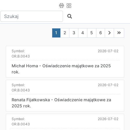
Wpisz tekst do wyszukania
Szukaj
Aktualna strona nr 1
Przejdź do strony nr 2
Przejdź do strony nr 3
Przejdź do strony nr 4
Przejdź do strony n
Przejdź do stro
Przejdź do
Przejd
1
2
3
4
5
6
Symbol:
2026-07-02
OR.B.0043
Michał Homa - Oświadczenie majątkowe za 2025
rok.
Symbol:
2026-07-02
OR.B.0043
Renata Fijałkowska - Oświadczenie majątkowe za
2025 rok.
Symbol:
2026-07-02
OR.B.0043