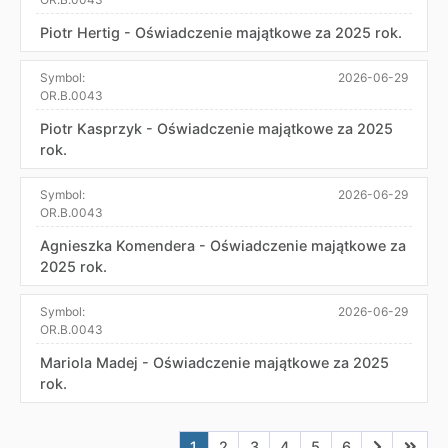
Piotr Hertig - Oświadczenie majątkowe za 2025 rok.
Symbol:
2026-06-29
OR.B.0043
Piotr Kasprzyk - Oświadczenie majątkowe za 2025
rok.
Symbol:
2026-06-29
OR.B.0043
Agnieszka Komendera - Oświadczenie majątkowe za
2025 rok.
Symbol:
2026-06-29
OR.B.0043
Mariola Madej - Oświadczenie majątkowe za 2025
rok.
Aktualna strona nr 1
Przejdź do strony nr 2
Przejdź do strony nr 3
Przejdź do strony nr 4
Przejdź do strony n
Przejdź do stro
Przejdź do
Przejd
1
2
3
4
5
6