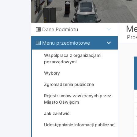
Me
Dane Podmiotu
Pro
Menu przedmiotowe
Współpraca z organizacjami
O
pozarządowymi
h
Wybory
j
Zgromadzenia publiczne
Rejestr umów zawieranych przez
Miasto Oświęcim
Jak załatwić
Udostępnianie informacji publicznej