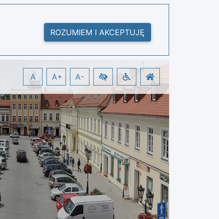
ROZUMIEM I AKCEPTUJĘ
A
A+
A-