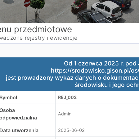
nu przedmiotowe
wadzone rejestry i ewidencje
d 1 czerwca 2025 r. pod adresem:
Od 1 czerwca 2025 r. pod
ttps://srodowisko.gison.pl/oswiecimmiasto
https://srodowisko.gison.pl/o
est prowadzony wykaz danych o dokumentach zawierających
jest prowadzony wykaz danych o dokumentach
środowisku i jego ochr
Symbol
REJ_002
Osoba
Admin
odpowiedzialna
Data utworzenia
2025-06-02