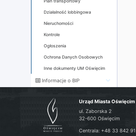
Plan transportowy
Działalność lobbingowa
Nieruchomości
Kontrole
Ogłoszenia
Ochrona Danych Osobowych
Inne dokumenty UM Oświęcim
Informacje o BIP
Urząd Miasta Oświęcim
ul. Zaborska 2
32-600 Oświęcim
Centrala: +48 33 842 91