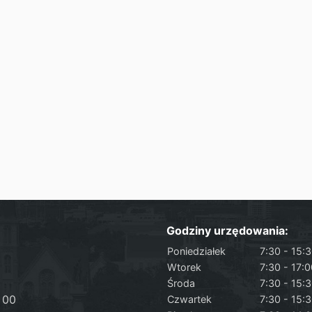
Godziny urzędowania:
Poniedziałek
7:30 - 15:
Wtorek
7:30 - 17:
Środa
7:30 - 15:
 00
Czwartek
7:30 - 15: