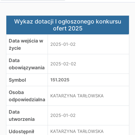
Wykaz dotacji I ogłoszonego konkursu ofert 2025
Wykaz dotacji I ogłoszonego konkursu
ofert 2025
Data wejścia w
2025-01-02
życie
Data
2025-02-02
obowiązywania
Symbol
151.2025
Osoba
KATARZYNA TARŁOWSKA
odpowiedzialna
Data
2025-01-02
utworzenia
Udostępnił
KATARZYNA TARŁOWSKA