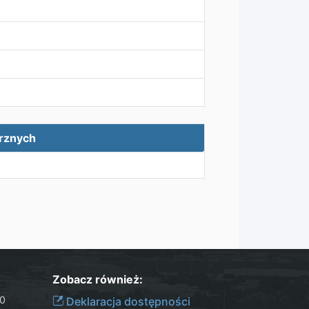
trznych
Zobacz również:
30
Deklaracja dostępności