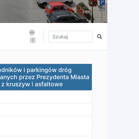
Wpisz tekst do wyszukania
Szukaj
ów dróg publicznych - gminnych i wewnętrznych zarządzan
odników i parkingów dróg
anych przez Prezydenta Miasta
z kruszyw i asfaltowe