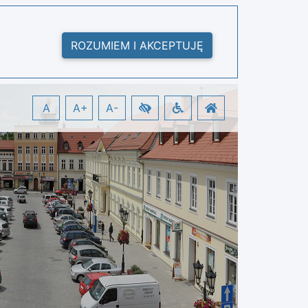
ROZUMIEM I AKCEPTUJĘ
A
A+
A-