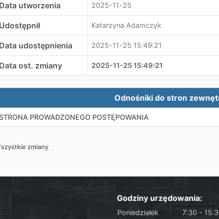
Data utworzenia
2025-11-25
Udostępnił
Katarzyna Adamczyk
Data udostępnienia
2025-11-25 15:49:21
Data ost. zmiany
2025-11-25 15:49:21
ewnętrzne odnośniki
Odnośniki do stron zewnę
STRONA PROWADZONEGO POSTĘPOWANIA
szystkie zmiany
Godziny urzędowania:
Poniedziałek
7:30 - 15: