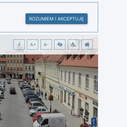
ROZUMIEM I AKCEPTUJĘ
A
A+
A-