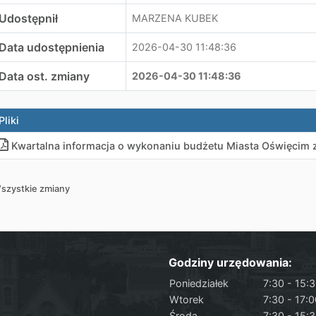
Udostępnił
MARZENA KUBEK
Data udostępnienia
2026-04-30 11:48:36
Data ost. zmiany
2026-04-30 11:48:36
Pliki
Kwartalna informacja o wykonaniu budżetu Miasta Oświęcim za
szystkie zmiany
Godziny urzędowania:
Poniedziałek
7:30 - 15:
Wtorek
7:30 - 17:
Środa
7:30 - 15: