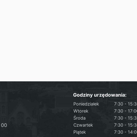
Godziny urzędowania:
Poniedziałek
7:30 - 15:
Wtorek
7:30 - 17:
Środa
7:30 - 15:
 00
Czwartek
7:30 - 15:
Piątek
7:30 - 14: