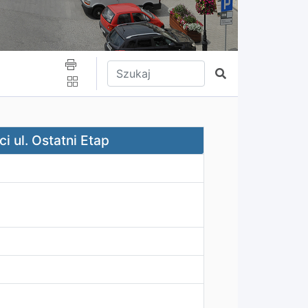
Wpisz tekst do wyszukania
Szukaj
 ul. Ostatni Etap