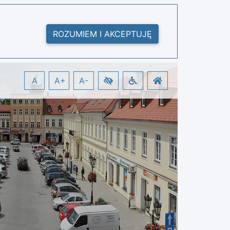
ROZUMIEM I AKCEPTUJĘ
A
A+
A-