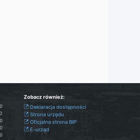
Zobacz również:
30
Deklaracja dostępności
00
Strona urzędu
30
Oficjalna strona BIP
30
E-urząd
00