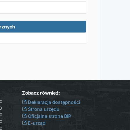
trznych
Zobacz również:
30
Deklaracja dostępności
00
Strona urzędu
30
Oficjalna strona BIP
30
E-urząd
00