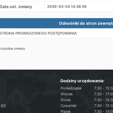
Data ost. zmiany
2026-03-04 14:38:56
ewnętrzne odnośniki
Odnośniki do stron zewnę
STRONA PROWADZONEGO POSTĘPOWANIA
szystkie zmiany
Godziny urzędowania:
Poniedziałek
7:30 - 15:
Wtorek
7:30 - 17:
Środa
7:30 - 15:
 00
Czwartek
7:30 - 15:
Piątek
7:30 - 14: