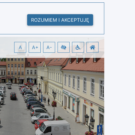
ROZUMIEM I AKCEPTUJĘ
A
A+
A-