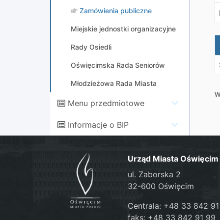
Zamówienia publiczne
Miejskie jednostki organizacyjne
Z
Rady Osiedli
Oświęcimska Rada Seniorów
Młodzieżowa Rada Miasta
W
Menu przedmiotowe
Informacje o BIP
Urząd Miasta Oświęcim
ul. Zaborska 2
32-600 Oświęcim
Centrala: +48 33 842 91
faks: +48 33 842 91 99