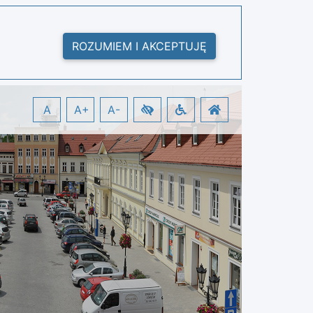
ROZUMIEM I AKCEPTUJĘ
A
A+
A-