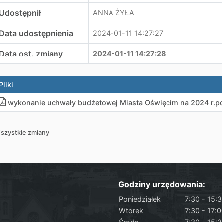
Udostępnił
ANNA ŻYŁA
Data udostępnienia
2024-01-11 14:27:27
Data ost. zmiany
2024-01-11 14:27:28
Pliki
wykonanie uchwały budżetowej Miasta Oświęcim na 2024 r
.
p
szystkie zmiany
Godziny urzędowania:
Poniedziałek
7:30 - 15:
Wtorek
7:30 - 17:
Środa
7:30 - 15: