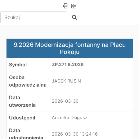
Wpisz tekst do wyszukania
Szukaj
9.2026 Modernizacja fontanny na Placu Pokoju
9.2026 Modernizacja fontanny na Placu
Pokoju
Symbol
ZP.271.9.2026
Osoba
JACEK RUSIN
odpowiedzialna
Data
2026-03-30
utworzenia
Udostępnił
Anżelika Długosz
Data
2026-03-30 13:24:16
udostępnienia