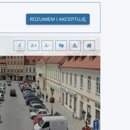
ROZUMIEM I AKCEPTUJĘ
A
A+
A-