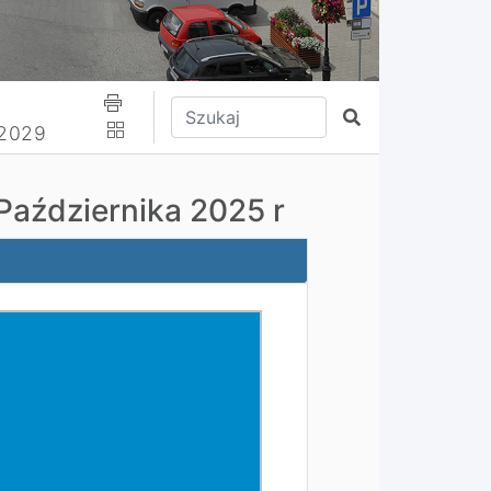
Wpisz tekst do wyszukania
Szukaj
-2029
 Października 2025 r