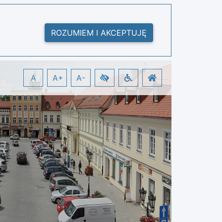
ROZUMIEM I AKCEPTUJĘ
A
A+
A-