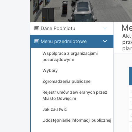
Me
Dane Podmiotu
Akt
Menu przedmiotowe
prz
pla
Współpraca z organizacjami
pozarządowymi
o
Wybory
Zgromadzenia publiczne
Rejestr umów zawieranych przez
Miasto Oświęcim
Jak załatwić
Udostępnianie informacji publicznej