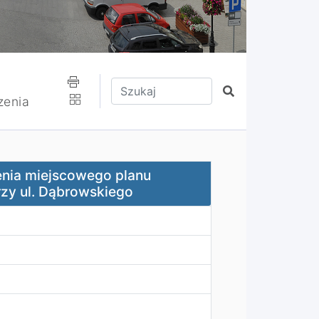
Wpisz tekst do wyszukania
Szukaj
zenia
planu zagospodarowania przestrzennego przy ul. Dąbrowsk
enia miejscowego planu
zy ul. Dąbrowskiego