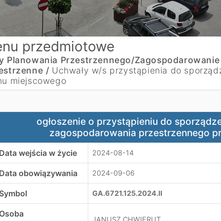
nu przedmiotowe
y Planowania Przestrzennego/Zagospodarowanie
estrzenne /
Uchwały w/s przystąpienia do sporząd
nu miejscowego
głoszenie o przystąpieniu do sporządzenia miejscowego 
ogłoszenie o przystąpieniu do sporządz
zagospodarowania przestrzennego pr
Data wejścia w życie
2024-08-14
Data obowiązywania
2024-09-06
Symbol
GA.6721.125.2024.II
Osoba
JANUSZ CHWIERUT