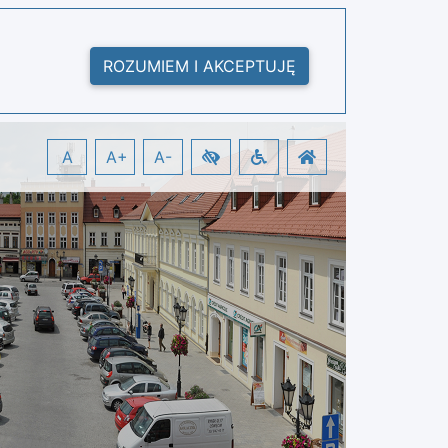
ROZUMIEM I AKCEPTUJĘ
A
A+
A-