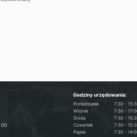
Godziny urzędowania:
Poniedziałek
7:30 - 15:
Wtorek
7:30 - 17:
Środa
7:30 - 15:
 00
Czwartek
7:30 - 15:
Piątek
7:30 - 14: