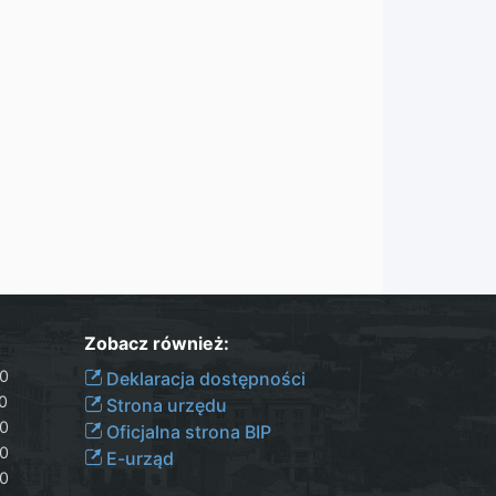
Zobacz również:
30
Deklaracja dostępności
00
Strona urzędu
30
Oficjalna strona BIP
30
E-urząd
00