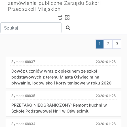
zamówienia publiczne Zarządu Szkół i
Przedszkoli Miejskich
Wpisz tekst do wyszukania
Szukaj
Aktualna stron
Przejdź do
Przej
1
2
3
Symbol:
69937
2020-01-28
Dowóz uczniów wraz z opiekunem ze szkół
podstawowych z terenu Miasta Oświęcim na
pływalnię, lodowisko i korty tenisowe w roku 2020.
Symbol:
69935
2020-01-28
PRZETARG NIEOGRANICZONY: Remont kuchni w
Szkole Podstawowej Nr 1 w Oświęcimiu
Symbol:
69934
2020-01-28