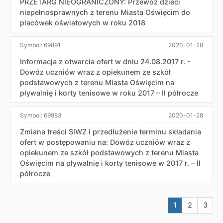
PRZETARG NIEOGRANICZONY: Przewóz dzieci
niepełnosprawnych z terenu Miasta Oświęcim do
placówek oświatowych w roku 2018
Symbol:
69891
2020-01-28
Informacja z otwarcia ofert w dniu 24.08.2017 r. -
Dowóz uczniów wraz z opiekunem ze szkół
podstawowych z terenu Miasta Oświęcim na
pływalnię i korty tenisowe w roku 2017 – II półrocze
Symbol:
69883
2020-01-28
Zmiana treści SIWZ i przedłużenie terminu składania
ofert w postępowaniu na: Dowóz uczniów wraz z
opiekunem ze szkół podstawowych z terenu Miasta
Oświęcim na pływalnię i korty tenisowe w 2017 r. – II
półrocze
Aktualna stron
Przejdź do
Przej
1
2
3