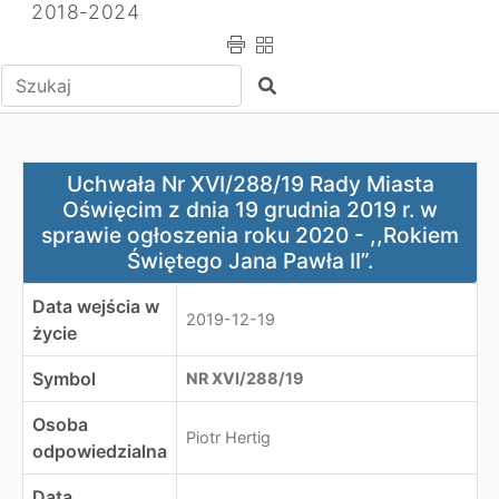
2018-2024
Wpisz tekst do wyszukania
Szukaj
Uchwała Nr XVI/288/19 Rady Miasta Oświęcim z dnia 19 g
Uchwała Nr XVI/288/19 Rady Miasta
Oświęcim z dnia 19 grudnia 2019 r. w
sprawie ogłoszenia roku 2020 - ,,Rokiem
Świętego Jana Pawła II”.
Data wejścia w
2019-12-19
życie
Symbol
NR XVI/288/19
Osoba
Piotr Hertig
odpowiedzialna
Data