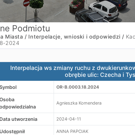
ne Podmiotu
a Miasta /
Interpelacje, wnioski i odpowiedzi /
Kad
8-2024
nterpelacja ws zmiany ruchu z dwukierunkowego na jednoki
Interpelacja ws zmiany ruchu z dwukierunk
obrębie ulic: Czecha i Tys
Symbol
OR-B.0003.18.2024
Osoba
Agnieszka Komendera
odpowiedzialna
Data utworzenia
2024-04-11
Udostępnił
ANNA PAPCIAK