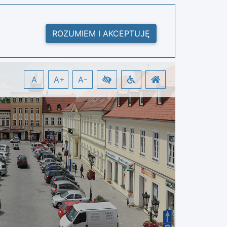
ROZUMIEM I AKCEPTUJĘ
A
A+
A-