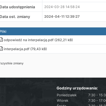
Data udostępnienia
2024-03-28 14:58:24
Data ost. zmiany
2024-04-11 12:39:27
Pliki
odpowiedź na interpelację
.
pdf (262,21 kB)
interpelacja
.
pdf (79,43 kB)
szystkie zmiany
Godziny urzędowania:
Poniedziałek
7:30 - 15:
Wtorek
7:30 - 17:
Środa
7:30 - 15: