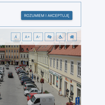
ROZUMIEM I AKCEPTUJĘ
A
A+
A-