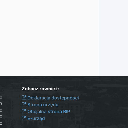
Zobacz również:
30
Deklaracja dostępności
00
Strona urzędu
30
Oficjalna strona BIP
30
E-urząd
00