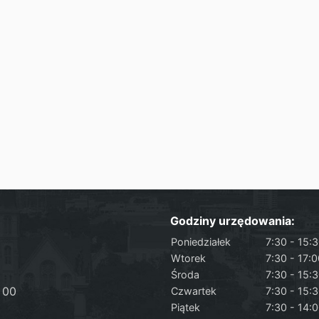
Godziny urzędowania:
Poniedziałek
7:30 - 15:
Wtorek
7:30 - 17:
Środa
7:30 - 15:
 00
Czwartek
7:30 - 15:
Piątek
7:30 - 14: