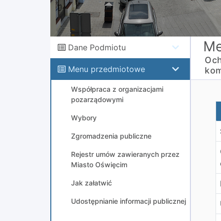
Me
Dane Podmiotu
Och
Menu przedmiotowe
kom
Współpraca z organizacjami
pozarządowymi
W
Wybory
Zgromadzenia publiczne
Rejestr umów zawieranych przez
Miasto Oświęcim
Jak załatwić
Udostępnianie informacji publicznej