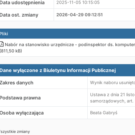
Data udostępnienia
2025-11-05 10:15:05
Data ost. zmiany
2026-04-29 09:12:51
Pliki
Nabór na stanowisko urzędnicze - podinspektor ds. kompute
(811,50 kB)
ane wyłączone z Biuletynu Informacji Publicznej
Dane wyłączone z Biuletynu Informacji Publicznej
Zakres danych
Wynik naboru usunięt
Ustawa z dnia 21 list
Podstawa prawna
samorządowych, art. 1
Osoba wyłączająca
Beata Gabryś
szystkie zmiany