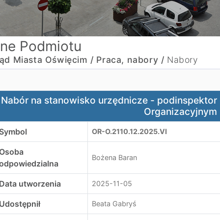
ne Podmiotu
ąd Miasta Oświęcim /
Praca, nabory /
Nabory
abór na stanowisko urzędnicze - podinspektor ds. komput
Nabór na stanowisko urzędnicze - podinspektor
Organizacyjnym
Symbol
OR-O.2110.12.2025.VI
Osoba
Bożena Baran
odpowiedzialna
Data utworzenia
2025-11-05
Udostępnił
Beata Gabryś