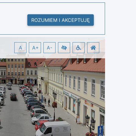
ROZUMIEM I AKCEPTUJĘ
A
A+
A-