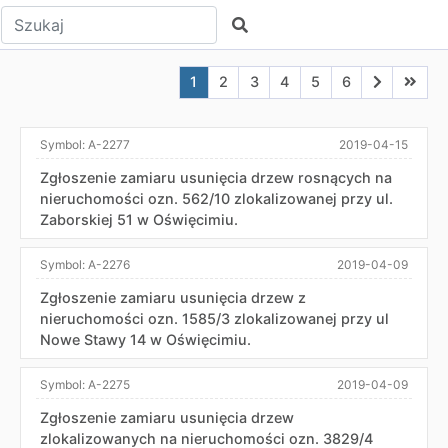
Wpisz tekst do wyszukania
Szukaj
Aktualna strona nr 1
Przejdź do strony nr 2
Przejdź do strony nr 3
Przejdź do strony nr 4
Przejdź do strony n
Przejdź do stro
Przejdź do
Przejd
1
2
3
4
5
6
Symbol:
A-2277
2019-04-15
Zgłoszenie zamiaru usunięcia drzew rosnących na
nieruchomości ozn. 562/10 zlokalizowanej przy ul.
Zaborskiej 51 w Oświęcimiu.
Symbol:
A-2276
2019-04-09
Zgłoszenie zamiaru usunięcia drzew z
nieruchomości ozn. 1585/3 zlokalizowanej przy ul
Nowe Stawy 14 w Oświęcimiu.
Symbol:
A-2275
2019-04-09
Zgłoszenie zamiaru usunięcia drzew
zlokalizowanych na nieruchomości ozn. 3829/4