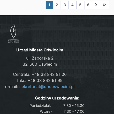
Aktualna strona nr 1
Przejdź do strony nr 2
Przejdź do strony nr 3
Przejdź do strony nr 4
Przejdź do strony n
Przejdź do stro
Przejdź do
Przejd
1
2
3
4
5
6
Urząd Miasta Oświęcim
ul. Zaborska 2
32-600 Oświęcim
Centrala: +48 33 842 91 00
faks: +48 33 842 91 99
e-mail:
sekretariat@um.oswiecim.pl
Godziny urzędowania:
Poniedziałek
7:30 - 15:30
Wtorek
7:30 - 17:00