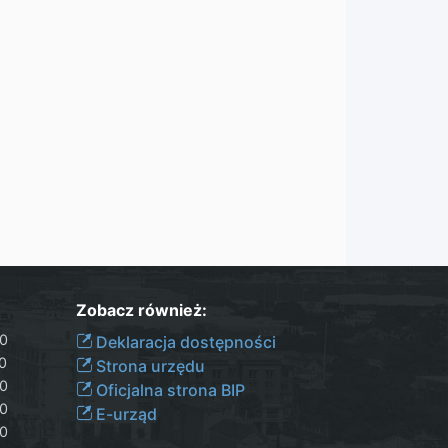
Zobacz również:
30
Deklaracja dostępności
00
Strona urzędu
30
Oficjalna strona BIP
30
E-urząd
00