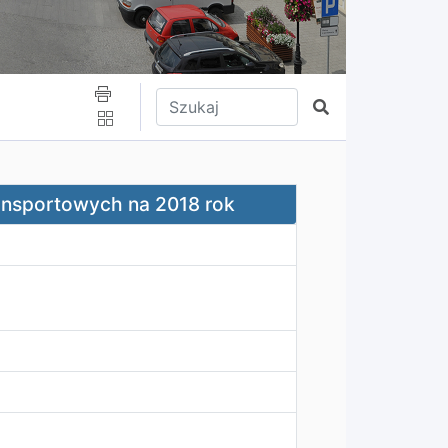
Wpisz tekst do wyszukania
Szukaj
 2018 rok
ransportowych na 2018 rok