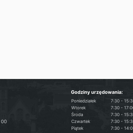
Godziny urzędowania:
Poniedziałek
7:30 - 15:
Wtorek
7:30 - 17:
Środa
7:30 - 15:
 00
Czwartek
7:30 - 15:
Piątek
7:30 - 14: