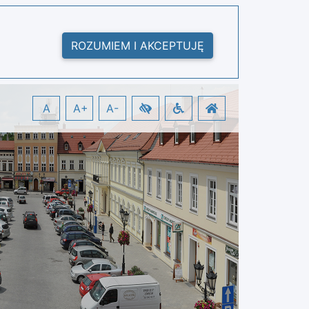
ROZUMIEM I AKCEPTUJĘ
A
A+
A-