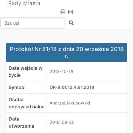
Rady Miasta
Wpisz tekst do wyszukania
Szukaj
Protokół Nr 81/18 z dnia 20 września 2018 r.
Protokół Nr 81/18 z dnia 20 września 2018
r.
Data wejścia w
2018-10-18
życie
Symbol
OR-B.0012.4.81.2018
Osoba
Andrzej Jakubowski
odpowiedzialna
Data
2018-09-20
utworzenia