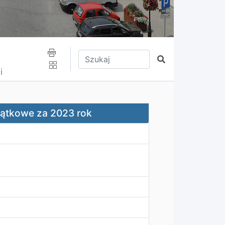
Wpisz tekst do wyszukania
Szukaj
i
ątkowe za 2023 rok