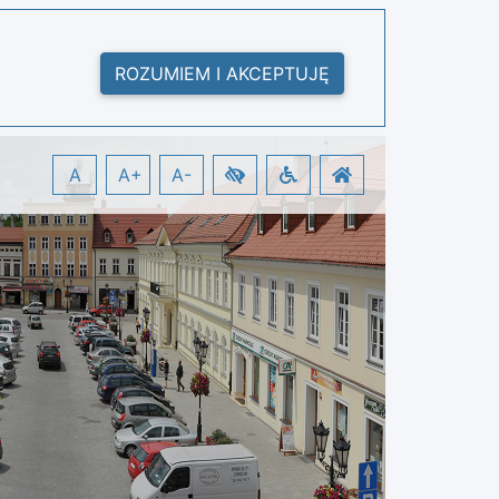
ROZUMIEM I AKCEPTUJĘ
A
A+
A-