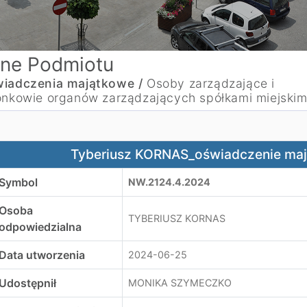
ne Podmiotu
iadczenia majątkowe /
Osoby zarządzające i
onkowie organów zarządzających spółkami miejskim
yberiusz KORNAS_oświadczenie majątkowe za 2023 rok
Tyberiusz KORNAS_oświadczenie maj
Symbol
NW.2124.4.2024
Osoba
TYBERIUSZ KORNAS
odpowiedzialna
Data utworzenia
2024-06-25
Udostępnił
MONIKA SZYMECZKO