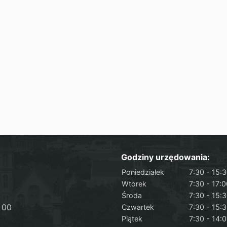
Godziny urzędowania:
Poniedziałek
7:30 - 15:
Wtorek
7:30 - 17:
Środa
7:30 - 15:
 00
Czwartek
7:30 - 15:
Piątek
7:30 - 14: