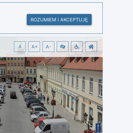
ROZUMIEM I AKCEPTUJĘ
A
A+
A-