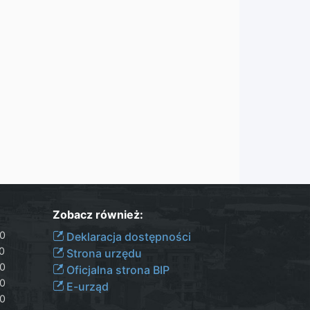
Zobacz również:
30
Deklaracja dostępności
00
Strona urzędu
30
Oficjalna strona BIP
30
E-urząd
00