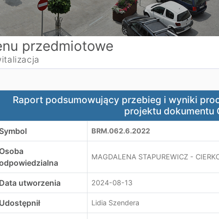
nu przedmiotowe
italizacja
aport podsumowujący przebieg i wyniki procesu konsultac
Raport podsumowujący przebieg i wyniki proc
projektu dokumentu
Symbol
BRM.062.6.2022
Osoba
MAGDALENA STAPUREWICZ - CIERK
odpowiedzialna
Data utworzenia
2024-08-13
Udostępnił
Lidia Szendera