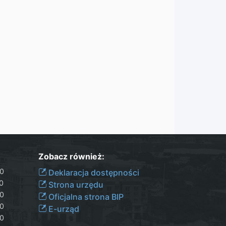
Zobacz również:
30
Deklaracja dostępności
00
Strona urzędu
30
Oficjalna strona BIP
30
E-urząd
00