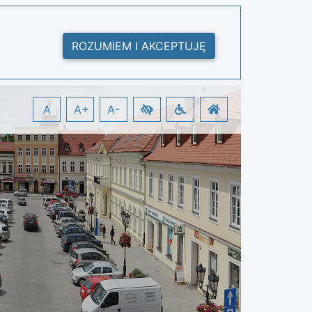
ROZUMIEM I AKCEPTUJĘ
A
A+
A-