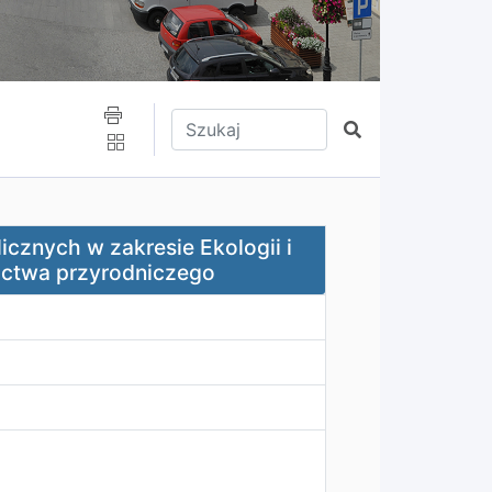
Wpisz tekst do wyszukania
Szukaj
kresie Ekologii i ochrony zwierząt oraz ochrony dziedzic
icznych w zakresie Ekologii i
ictwa przyrodniczego