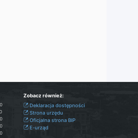
Zobacz również:
30
Deklaracja dostępności
00
Strona urzędu
30
Oficjalna strona BIP
30
E-urząd
00