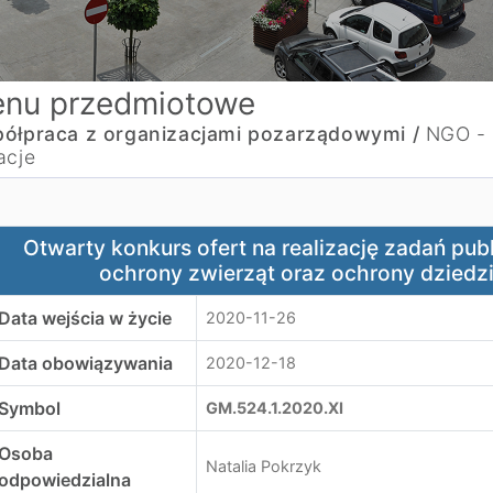
nu przedmiotowe
ółpraca z organizacjami pozarządowymi /
NGO -
acje
twarty konkurs ofert na realizację zadań publicznych w za
Otwarty konkurs ofert na realizację zadań publ
ochrony zwierząt oraz ochrony dziedz
Data wejścia w życie
2020-11-26
Data obowiązywania
2020-12-18
Symbol
GM.524.1.2020.XI
Osoba
Natalia Pokrzyk
odpowiedzialna