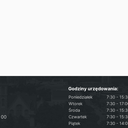
Godziny urzędowania:
Poniedziałek
7:30 - 15:
Wtorek
7:30 - 17:
Środa
7:30 - 15:
 00
Czwartek
7:30 - 15:
Piątek
7:30 - 14: