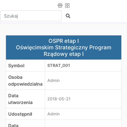
Wpisz tekst do wyszukania
Szukaj
OSPR etap I
OSPR etap I
Oświęcimskim Strategiczny Program Rządowy etap I
Oświęcimskim Strategiczny Program
Rządowy etap I
Symbol
STRAT_001
Osoba
Admin
odpowiedzialna
Data
2018-05-21
utworzenia
Udostępnił
Admin
Data