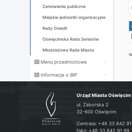
Zamówienia publiczne
Miejskie jednostki organizacyjne
Rady Osiedli
Oświęcimska Rada Seniorów
Młodzieżowa Rada Miasta
W
Menu przedmiotowe
Informacje o BIP
Urząd Miasta Oświęcim
ul. Zaborska 2
32-600 Oświęcim
Centrala: +48 33 842 91
faks: +48 33 842 91 99