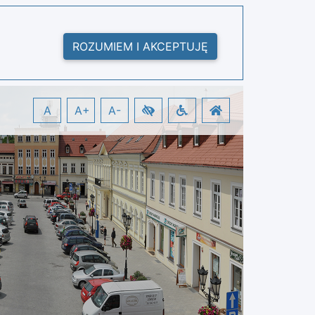
ROZUMIEM I AKCEPTUJĘ
A
A+
A-