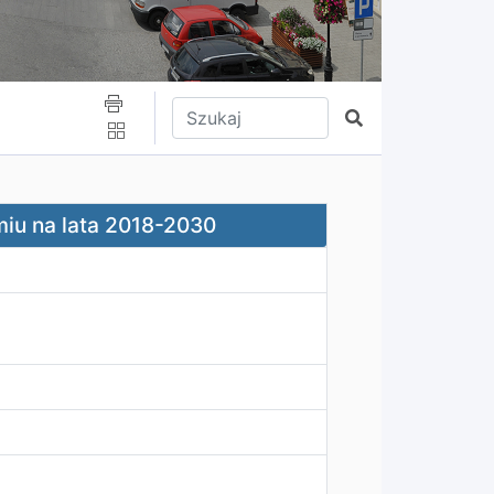
Wpisz tekst do wyszukania
Szukaj
0
miu na lata 2018-2030