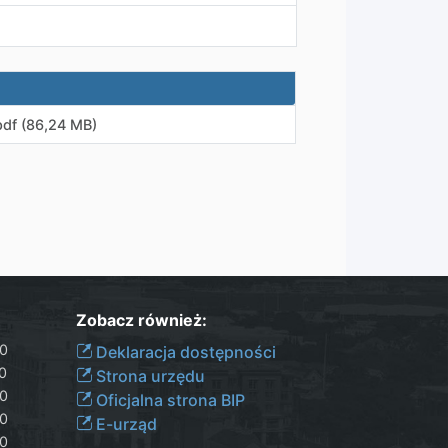
pdf (86,24 MB)
Zobacz również:
30
Deklaracja dostępności
00
Strona urzędu
30
Oficjalna strona BIP
30
E-urząd
00