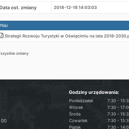
Data ost. zmiany
2018-12-18 14:03:03
Pliki
Strategii Rozwoju Turystyki w Oświęcimiu na lata 2018-2030
.
szystkie zmiany
Godziny urzędowania:
Poniedziałek
7:30 - 15:
Wtorek
7:30 - 17:
Środa
7:30 - 15:
 00
Czwartek
7:30 - 15:
Piątek
7:30 - 14: