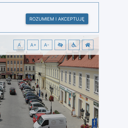
ROZUMIEM I AKCEPTUJĘ
A
A+
A-