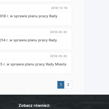
2018-12-19
018 r. w sprawie planu pracy Rady
2018-05-20
014 r. w sprawie planu pracy Rady
2018-05-20
5 r. w sprawie planu pracy Rady Miasta
Aktualna strona nr 1
Przejdź do strony nr 2
1
2
Zobacz również: