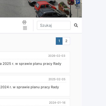
Wpisz tekst do wyszukania
Szukaj
Aktualna strona nr 1
Przejdź do strony nr 2
1
2
2026-02-03
a 2025 r. w sprawie planu pracy Rady
2025-02-05
 2024 r. w sprawie planu pracy Rady
2024-01-16