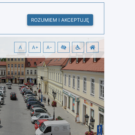
ROZUMIEM I AKCEPTUJĘ
A
A+
A-