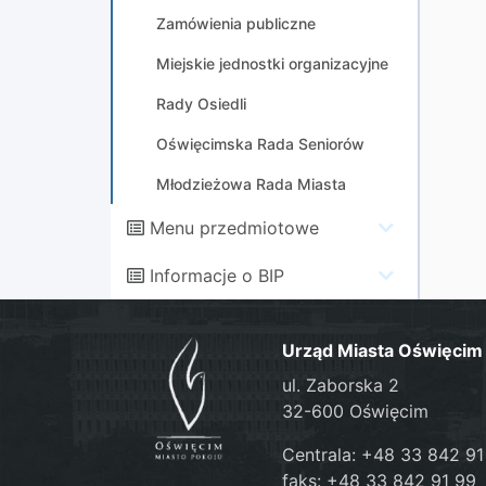
Zamówienia publiczne
Miejskie jednostki organizacyjne
Rady Osiedli
Oświęcimska Rada Seniorów
Młodzieżowa Rada Miasta
Menu przedmiotowe
Informacje o BIP
Urząd Miasta Oświęcim
ul. Zaborska 2
32-600 Oświęcim
Centrala: +48 33 842 91
faks: +48 33 842 91 99