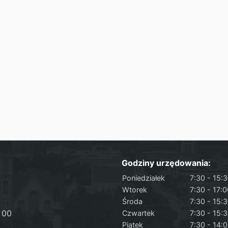
Godziny urzędowania:
Poniedziałek
7:30 - 15:
Wtorek
7:30 - 17:
Środa
7:30 - 15:
 00
Czwartek
7:30 - 15:
Piątek
7:30 - 14: