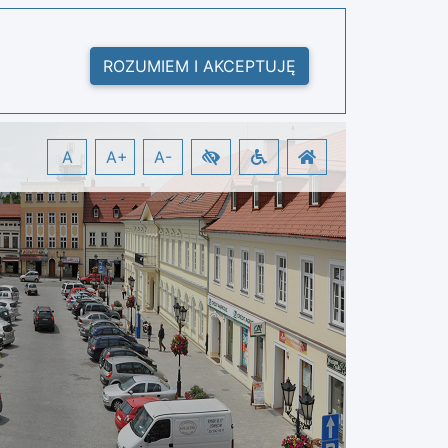
ROZUMIEM I AKCEPTUJĘ
A
A+
A-