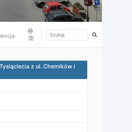
Wpisz tekst do wyszukania
Szukaj
encja
l. Chemików i Szustera
ysiąclecia z ul. Chemików i