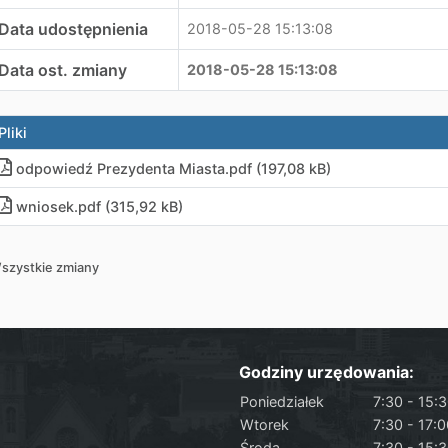
Data udostępnienia
2018-05-28 15:13:08
Data ost. zmiany
2018-05-28 15:13:08
Pliki
odpowiedź Prezydenta Miasta
.
pdf (197,08 kB)
wniosek
.
pdf (315,92 kB)
szystkie zmiany
Godziny urzędowania:
Poniedziałek
7:30 - 15:
Wtorek
7:30 - 17:
Środa
7:30 - 15: