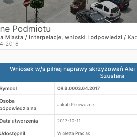
ne Podmiotu
a Miasta /
Interpelacje, wnioski i odpowiedzi /
Kad
4-2018
niosek w/s pilnej naprawy skrzyżowań Alei Tysiąclecia z u
Wniosek w/s pilnej naprawy skrzyżowań Alei T
Szustera
Symbol
OR.B.0003.64.2017
Osoba
Jakub Przewoźnik
odpowiedzialna
Data utworzenia
2017-10-11
Udostępnił
Wioletta Praciak