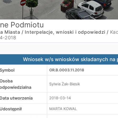
ne Podmiotu
a Miasta /
Interpelacje, wnioski i odpowiedzi /
Kad
4-2018
niosek w/s wniosków składanych na posiedzeniach komisj
Wniosek w/s wniosków składanych na p
Symbol
OR.B.0003.11.2018
Osoba
Sylwia Żak-Biesik
odpowiedzialna
Data utworzenia
2018-03-14
Udostępnił
MARTA KOWAL