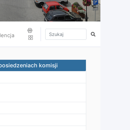
Wpisz tekst do wyszukania
Szukaj
encja
i
osiedzeniach komisji