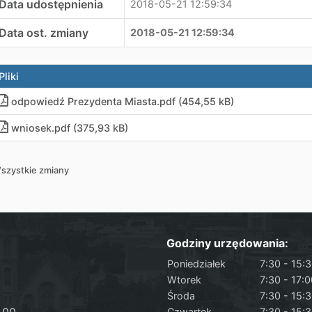
Data udostępnienia
2018-05-21 12:59:34
Data ost. zmiany
2018-05-21 12:59:34
Pliki
odpowiedź Prezydenta Miasta
.
pdf (454,55 kB)
wniosek
.
pdf (375,93 kB)
szystkie zmiany
Godziny urzędowania:
Poniedziałek
7:30 - 15:
Wtorek
7:30 - 17:
Środa
7:30 - 15:
Czwartek
7:30 - 15: