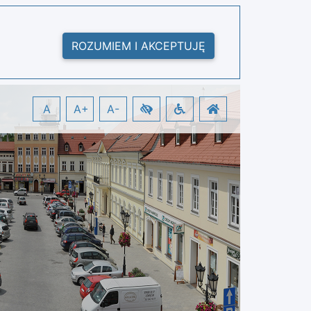
ROZUMIEM I AKCEPTUJĘ
A
A+
A-