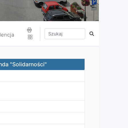
Wpisz tekst do wyszukania
Szukaj
encja
onda "Solidarności"