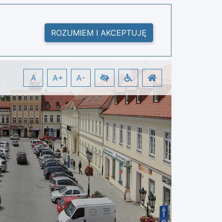
ROZUMIEM I AKCEPTUJĘ
A
A+
A-