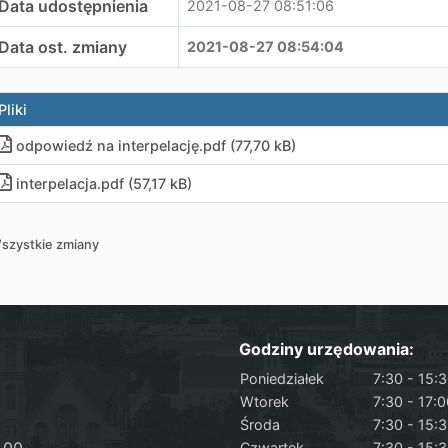
Data udostępnienia
2021-08-27 08:51:06
Data ost. zmiany
2021-08-27 08:54:04
Pliki
odpowiedź na interpelację
.
pdf (77,70 kB)
interpelacja
.
pdf (57,17 kB)
szystkie zmiany
Godziny urzędowania:
Poniedziałek
7:30 - 15:
Wtorek
7:30 - 17:
Środa
7:30 - 15:
Czwartek
7:30 - 15: