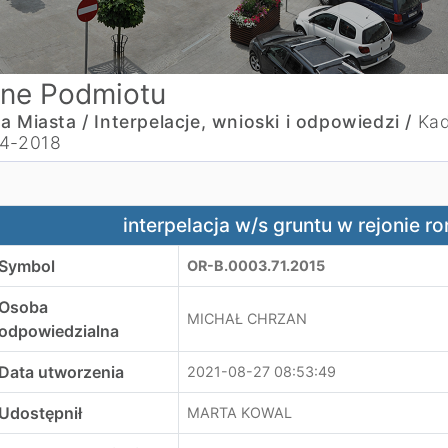
ne Podmiotu
a Miasta /
Interpelacje, wnioski i odpowiedzi /
Kad
4-2018
nterpelacja w/s gruntu w rejonie ronda "Solidarności"
interpelacja w/s gruntu w rejonie r
Symbol
OR-B.0003.71.2015
Osoba
MICHAŁ CHRZAN
odpowiedzialna
Data utworzenia
2021-08-27 08:53:49
Udostępnił
MARTA KOWAL