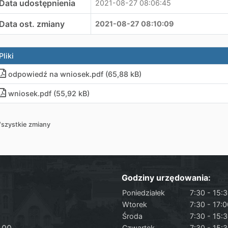
Data udostępnienia
2021-08-27 08:06:45
Data ost. zmiany
2021-08-27 08:10:09
Pliki
odpowiedź na wniosek
.
pdf (65,88 kB)
wniosek
.
pdf (55,92 kB)
szystkie zmiany
Godziny urzędowania:
Poniedziałek
7:30 - 15:
Wtorek
7:30 - 17:
Środa
7:30 - 15:
Czwartek
7:30 - 15: