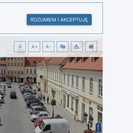
ROZUMIEM I AKCEPTUJĘ
A
A+
A-