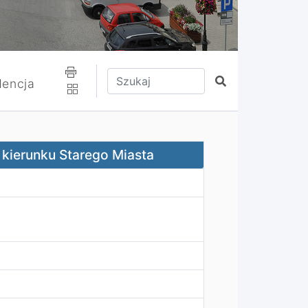
Wpisz tekst do wyszukania
Szukaj
encja
Miasta
 kierunku Starego Miasta