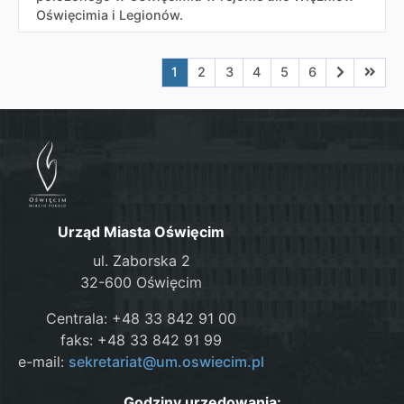
Oświęcimia i Legionów.
Aktualna strona nr 1
Przejdź do strony nr 2
Przejdź do strony nr 3
Przejdź do strony nr 4
Przejdź do strony n
Przejdź do stro
Przejdź do
Przejd
1
2
3
4
5
6
Urząd Miasta Oświęcim
ul. Zaborska 2
32-600 Oświęcim
Centrala: +48 33 842 91 00
faks: +48 33 842 91 99
e-mail:
sekretariat@um.oswiecim.pl
Godziny urzędowania: