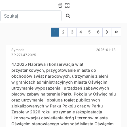
Wpisz tekst do wyszukania
Szukaj
Aktualna strona nr 1
Przejdź do strony nr 2
Przejdź do strony nr 3
Przejdź do strony nr 4
Przejdź do strony n
Przejdź do stro
Przejdź do
Przejd
1
2
3
4
5
6
Symbol:
2026-01-13
ZP.271.47.2025
47.2025 Naprawa i konserwacja wiat
przystankowych, przygotowanie miasta do
obchodów świąt narodowych, utrzymanie zieleni
w granicach administracyjnych miasta Oświęcim,
utrzymanie wyposażenia i urządzeń zabawowych
placów zabaw na terenie Parku Pokoju w Oświęcimiu
oraz utrzymanie i obsługa toalet publicznych
zlokalizowanych w Parku Pokoju oraz w Parku
Zasole w 2026 roku, utrzymanie (eksploatacja
i konserwacja) oświetlenia dróg i terenów miasta
Oświęcim stanowiącego własność Miasta Oświęcim